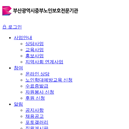
로그인
사업안내
상담사업
교육사업
홍보사업
지역사회 연계사업
참여
온라인 상담
노인학대예방교육 신청
수료증발급
자원봉사 신청
후원 신청
알림
공지사항
채용공고
포토갤러리
직원게시판