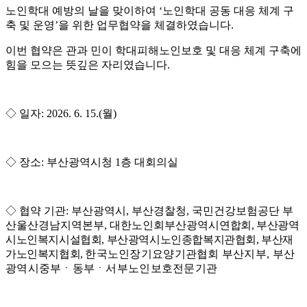
노인학대 예방의 날을 맞이하여
‘
노인학대 공동 대응 체계 구
축 및 운영
’
을 위한 업무협약을 체결하였습니다
.
이번 협약은 관과 민이 학대피해노인보호 및 대응 체계 구축에
힘을 모으는 뜻깊은 자리였습니다.
◇
일자
: 2026. 6. 15.(
월
)
◇
장소
:
부산광역시청
1
층 대회의실
◇
협약 기관
:
부산광역시
,
부산경찰청
,
국민건강보험공단 부
산울산경남지역본부
,
대한노인회부산광역시
연합회
,
부산광역
시노인복지시설협회
,
부산광역시노인종합복지관협회
,
부산재
가노인복지협회
,
한국노인장기요양기관협회 부산지부
,
부산
광역시중부
ㆍ
동부
ㆍ
서부노인보호전문기관