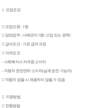
1.
모집요강
□
모집인원
: 1
명
□
담당업무
:
사례관리 1
명
(
신입 또는 경력
)
□
급여조건
:
기관 급여 규정
□
자격요건
-
사회복지사 자격증 소지자
-
자동차 운전면허 소지자
(
실제 운전 가능자
)
□
적합자 없을 시 채용하지 않을 수 있음
2.
지원방법
□
전형방법