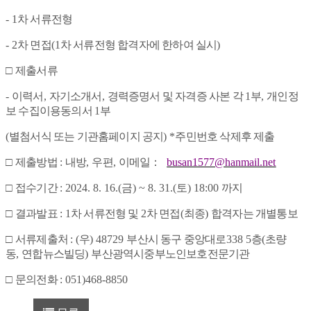
- 1
차 서류전형
- 2
차 면접
(1
차 서류전형 합격자에 한하여 실시
)
□
제출서류
-
이력서
,
자기소개서
,
경력증명서 및 자격증 사본 각
1
부
,
개인정
보 수집이용동의서
1
부
(
별첨서식 또는 기관홈페이지 공지
) *
주민번호 삭제후 제출
□
제출방법
:
내방
,
우편
,
이메일
：
busan1577@hanmail.net
□
접수기간
: 2024. 8. 16.(금
) ~ 8. 31.(토
) 18:00
까지
□
결과발표
: 1
차 서류전형 및
2
차 면접
(
최종
)
합격자는 개별통보
□
서류제출처
: (
우
) 48729
부산시 동구 중앙대로
338 5
층
(
초량
동
,
연합뉴스빌딩
)
부산광역시중부노인보호전문기관
□
문의전화
: 051)468-8850