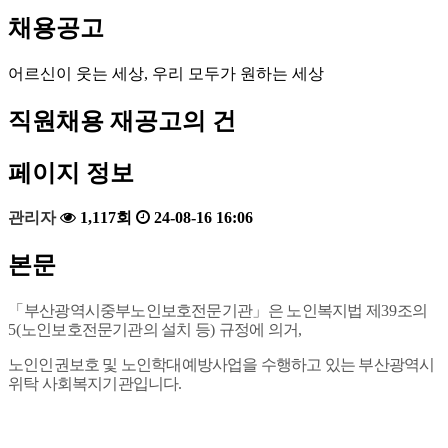
채용공고
어르신이 웃는 세상, 우리 모두가 원하는 세상
직원채용 재공고의 건
페이지 정보
관리자
1,117회
24-08-16 16:06
본문
「
부산광역시중부노인보호전문기관
」
은 노인복지법 제
39
조의
5(
노인보호전문기관의 설치 등
)
규정에 의거
,
노인인권보호 및 노인학대예방사업을 수행하고 있는 부산광역시
위탁 사회복지기관입니다
.