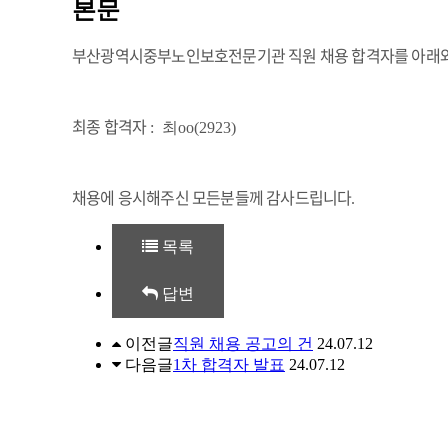
본문
부산광역시중부노인보호전문기관 직원 채용 합격자를
아래
최종 합격자
: 최oo(2923)
채용에 응시해주신 모든분들께 감사드립니다
.
목록
답변
이전글
직원 채용 공고의 건
24.07.12
다음글
1차 합격자 발표
24.07.12